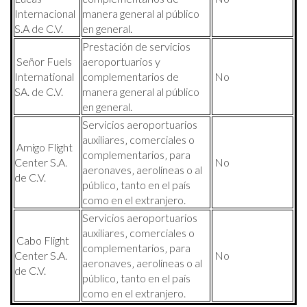
Internacional
manera general al público
S.A de C.V.
en general.
Prestación de servicios
Señor Fuels
aeroportuarios y
International
complementarios de
No
SA. de C.V.
manera general al público
en general.
Servicios aeroportuarios
auxiliares‚ comerciales o
Amigo Flight
complementarios‚ para
Center S.A.
No
aeronaves‚ aerolíneas o al
de C.V.
público‚ tanto en el país
como en el extranjero.
Servicios aeroportuarios
auxiliares‚ comerciales o
Cabo Flight
complementarios‚ para
Center S.A.
No
aeronaves‚ aerolíneas o al
de C.V.
público‚ tanto en el país
como en el extranjero.