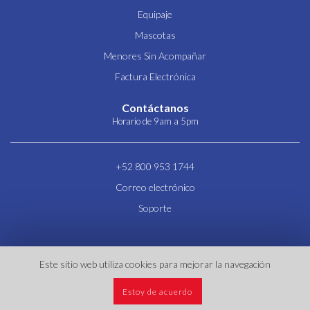
Equipaje
Mascotas
Menores Sin Acompañar
Factura Electrónica
Contáctanos
Horario de 9am a 5pm
+52 800 953 1744
Correo electrónico
Soporte
Este sitio web utiliza cookies para mejorar la navegación
Aviso de privacidad
|
Términos y Condiciones
|
Contacto
|
Newsletter
|
Inicio
|
Estoy de acuerdo
© Todos los derechos reservados